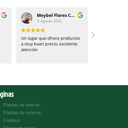
Meybel Flores Cruz
Naima 
5. Agosto, 2022.
22. Julio,
Un lugar que ofrece productos
J'ai bien aimé 
a muy buen precio, excelente
atención
ginas
Plantas de interior
Plantas de exterior
Frutales