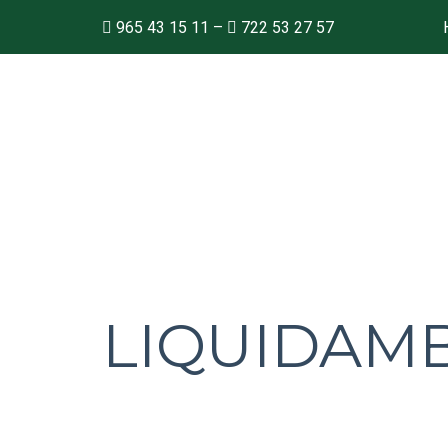
965 43 15 11
–
722 53 27 57
LIQUIDAM