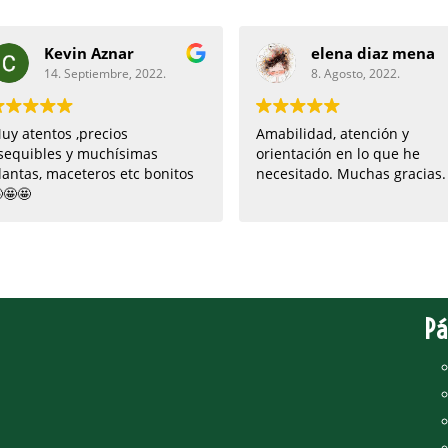
Kevin Aznar
elena diaz mena
14. Septiembre, 2022.
8. Agosto, 2022.
uy atentos ,precios
Amabilidad, atención y
sequibles y muchísimas
orientación en lo que he
lantas, maceteros etc bonitos
necesitado. Muchas gracias.
🤩🤩
Pá