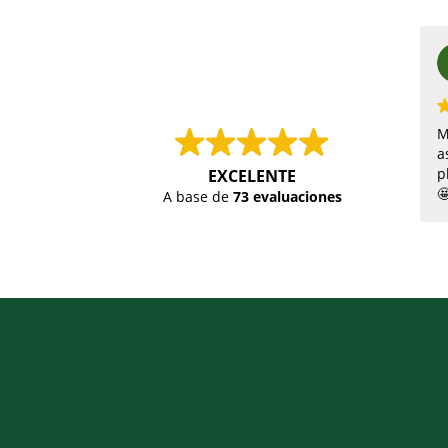
M
a
p
EXCELENTE

A base de
73 evaluaciones