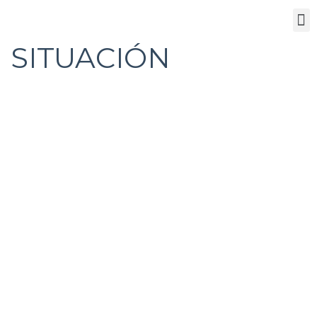
Donde estamos
SITUACIÓN