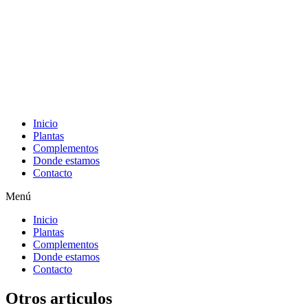
965 43 15 11
–
722 53 27 57
Horario
Lunes-Viernes
09:00-13:30 y 16:00-19:30 |
Sábados y
Domingos
10:00-14:00
Inicio
Plantas
Complementos
Donde estamos
Contacto
Menú
Inicio
Plantas
Complementos
Donde estamos
Contacto
Otros articulos